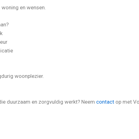
w woning en wensen.
aan?
rk
eur
icatie
gdurig woonplezier.
n die duurzaam en zorgvuldig werkt? Neem
contact
op met Vo