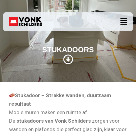
STUKADOORS
Ga
naar
Menu
de
inhoud
STUKADOORS
Stukadoor – Strakke wanden, duurzaam
resultaat
Mooie muren maken een ruimte af.
De
stukadoors van Vonk Schilders
zorgen voor
wanden en plafonds die perfect glad zijn, klaar voor