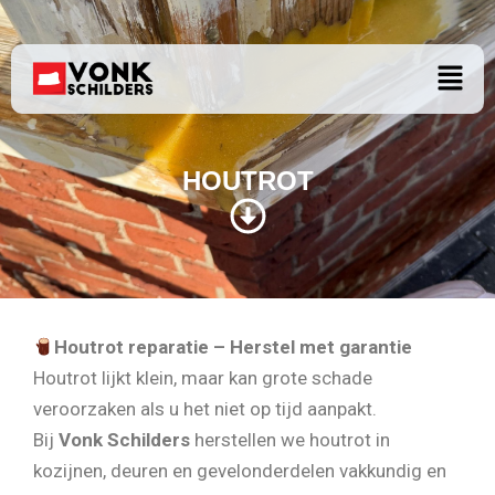
HOUTROT
Ga
naar
Menu
de
inhoud
HOUTROT
Houtrot reparatie – Herstel met garantie
Houtrot lijkt klein, maar kan grote schade
veroorzaken als u het niet op tijd aanpakt.
Bij
Vonk Schilders
herstellen we houtrot in
kozijnen, deuren en gevelonderdelen vakkundig en