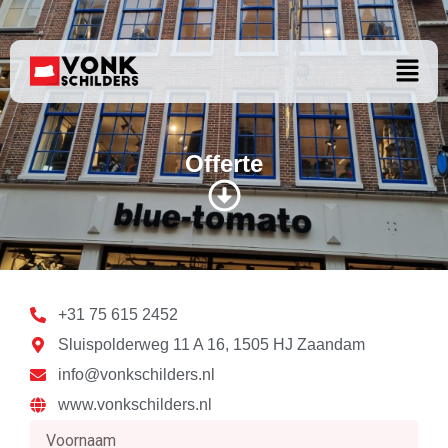
OFFERTE
Ga
naar
Menu
de
inhoud
Offerte
+31 75 615 2452
Sluispolderweg 11 A 16, 1505 HJ Zaandam
info@vonkschilders.nl
www.vonkschilders.nl
V